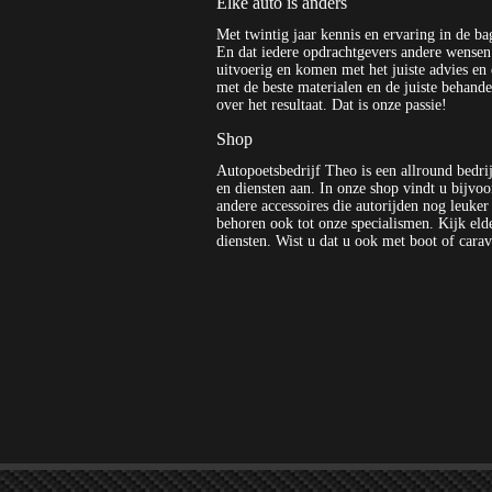
Elke auto is anders
Met twintig jaar kennis en ervaring in de ba
En dat iedere opdrachtgevers andere wensen 
uitvoerig en komen met het juiste advies en 
met de beste materialen en de juiste behand
over het resultaat. Dat is onze passie!
Shop
Autopoetsbedrijf Theo is een allround bedr
en diensten aan. In onze shop vindt u bijvo
andere accessoires die autorijden nog leuker
behoren ook tot onze specialismen. Kijk eld
diensten. Wist u dat u ook met boot of carav