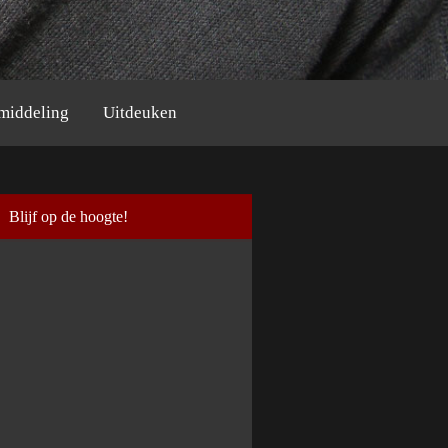
middeling
Uitdeuken
Blijf op de hoogte!